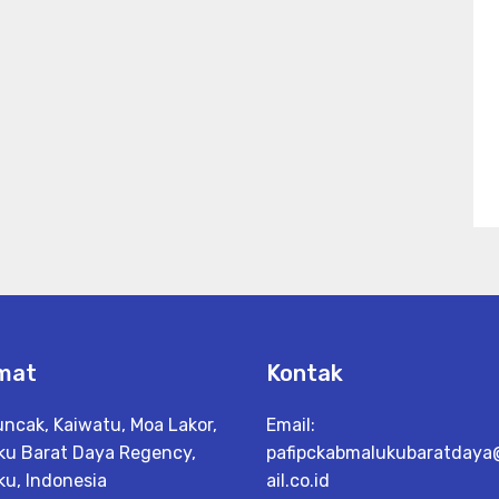
mat
Kontak
uncak, Kaiwatu, Moa Lakor,
Email:
ku Barat Daya Regency,
pafipckabmalukubaratday
ku, Indonesia
ail.co.id