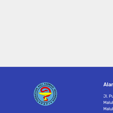
Ala
Jl. P
Malu
Malu