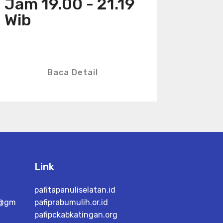
Jam 19.00 - 21.19
Wib
Baca Detail
Link
pafitapanuliselatan.id
a@gm
pafiprabumulih.or.id
pafipckabkatingan.org