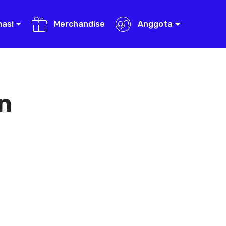
masi
Merchandise
Anggota
n